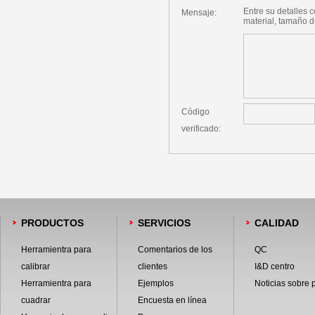
Entre su detalles 
Mensaje:
material, tamaño de
Código
verificado:
PRODUCTOS
SERVICIOS
CALIDAD
Herramientra para
Comentarios de los
QC
calibrar
clientes
I&D centro
Herramientra para
Ejemplos
Noticias sobre 
cuadrar
Encuesta en línea